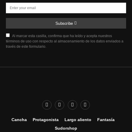
Subscribe
Al marcar esta casilla, confirma que ha leído y acepta nuestros
términos de uso con respecto al almacenamiento de los datos enviados a
través de este formulario.
Cancha
Protagonista
Largo aliento
Fantasía
Sudorshop