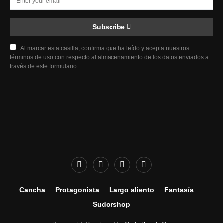
Subscribe
Al marcar esta casilla, confirma que ha leído y acepta nuestros
términos de uso con respecto al almacenamiento de los datos enviados a
través de este formulario.
Cancha
Protagonista
Largo aliento
Fantasía
Sudorshop