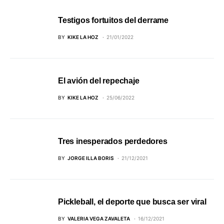
Testigos fortuitos del derrame
BY
KIKE LA HOZ
21/01/2022
El avión del repechaje
BY
KIKE LA HOZ
25/06/2022
Tres inesperados perdedores
BY
JORGE ILLA BORIS
21/12/2021
Pickleball, el deporte que busca ser viral
BY
VALERIA VEGA ZAVALETA
16/12/2021