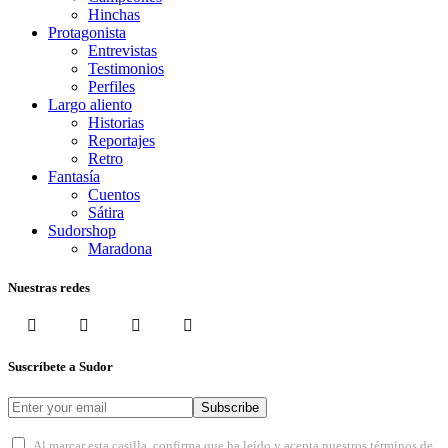
Hinchas
Protagonista
Entrevistas
Testimonios
Perfiles
Largo aliento
Historias
Reportajes
Retro
Fantasía
Cuentos
Sátira
Sudorshop
Maradona
Nuestras redes
Suscríbete a Sudor
Subscribe
Al marcar esta casilla, confirma que ha leído y acepta nuestros términos de