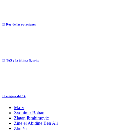
El Rey de las rotaciones
El TAS y la última figurita
El enigma del 14
Матч
Zvonimir Boban
Zlatan Ibrahimovic
Zine el Abidine Ben Ali
Zhu Yi