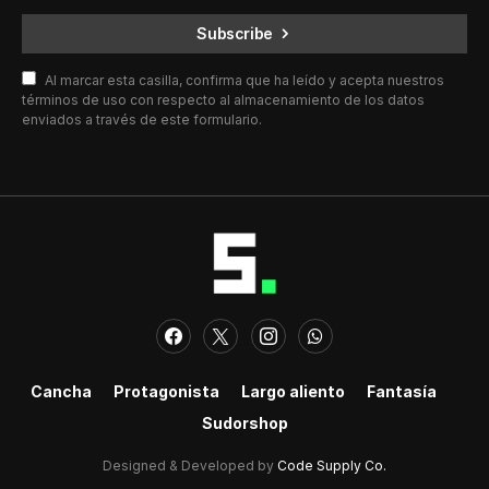
Subscribe
Al marcar esta casilla, confirma que ha leído y acepta nuestros
términos de uso con respecto al almacenamiento de los datos
enviados a través de este formulario.
Cancha
Protagonista
Largo aliento
Fantasía
Sudorshop
Designed & Developed by
Code Supply Co.