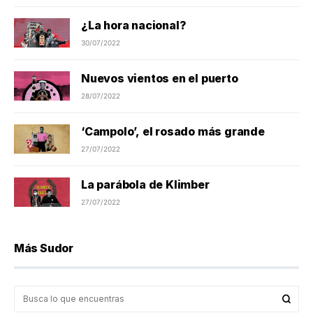
¿La hora nacional?
30/07/2022
Nuevos vientos en el puerto
28/07/2022
‘Campolo’, el rosado más grande
27/07/2022
La parábola de Klimber
27/07/2022
Más Sudor