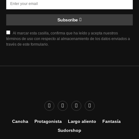
Subscribe
Al marcar esta casilla, confirma que ha leído y acepta nuestros
términos de uso con respecto al almacenamiento de los datos enviados a
través de este formulario.
Cancha
Protagonista
Largo aliento
Fantasía
Sudorshop