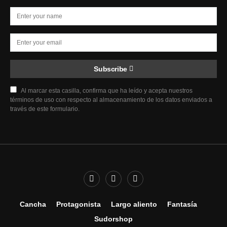
Subscribe
Al marcar esta casilla, confirma que ha leído y acepta nuestros
términos de uso con respecto al almacenamiento de los datos enviados a
través de este formulario.
Cancha
Protagonista
Largo aliento
Fantasía
Sudorshop