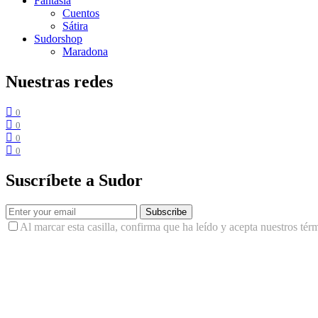
Fantasía
Cuentos
Sátira
Sudorshop
Maradona
Nuestras redes
0
0
0
0
Suscríbete a Sudor
Subscribe
Al marcar esta casilla, confirma que ha leído y acepta nuestros tér