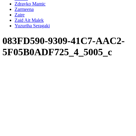
Zdravko Mamic
Zarmeena
Zaire
Zaid Ait Malek
Yuzuriha Seragaki
083FD590-9309-41C7-AAC2-
5F05B0ADF725_4_5005_c