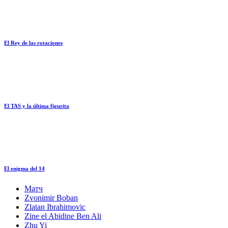
El Rey de las rotaciones
El TAS y la última figurita
El enigma del 14
Матч
Zvonimir Boban
Zlatan Ibrahimovic
Zine el Abidine Ben Ali
Zhu Yi