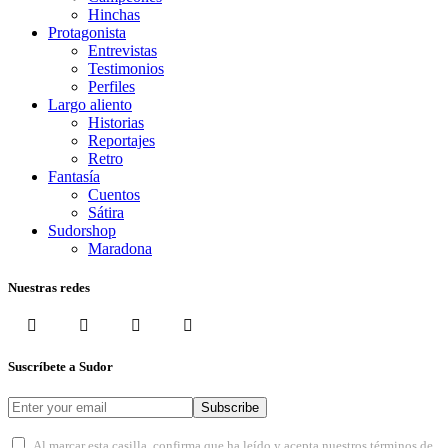
Hinchas
Protagonista
Entrevistas
Testimonios
Perfiles
Largo aliento
Historias
Reportajes
Retro
Fantasía
Cuentos
Sátira
Sudorshop
Maradona
Nuestras redes
Suscríbete a Sudor
Subscribe
Al marcar esta casilla, confirma que ha leído y acepta nuestros términos de