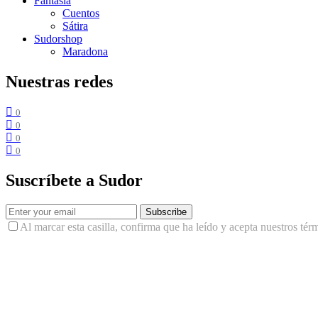
Fantasía
Cuentos
Sátira
Sudorshop
Maradona
Nuestras redes
0
0
0
0
Suscríbete a Sudor
Subscribe
Al marcar esta casilla, confirma que ha leído y acepta nuestros tér