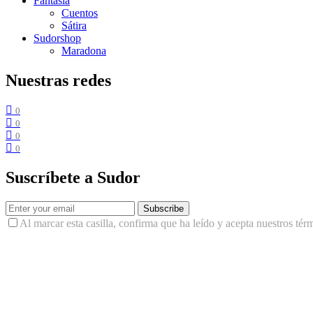
Fantasía
Cuentos
Sátira
Sudorshop
Maradona
Nuestras redes
0
0
0
0
Suscríbete a Sudor
Subscribe
Al marcar esta casilla, confirma que ha leído y acepta nuestros tér