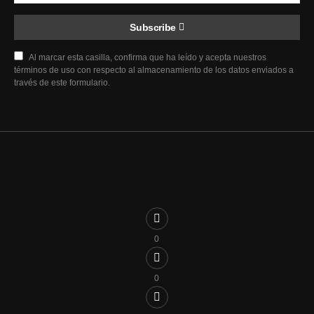
Subscribe
Al marcar esta casilla, confirma que ha leído y acepta nuestros
términos de uso con respecto al almacenamiento de los datos enviados a
través de este formulario.
0
0