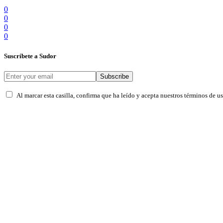
0
0
0
0
Suscríbete a Sudor
Subscribe
Al marcar esta casilla, confirma que ha leído y acepta nuestros términos de u