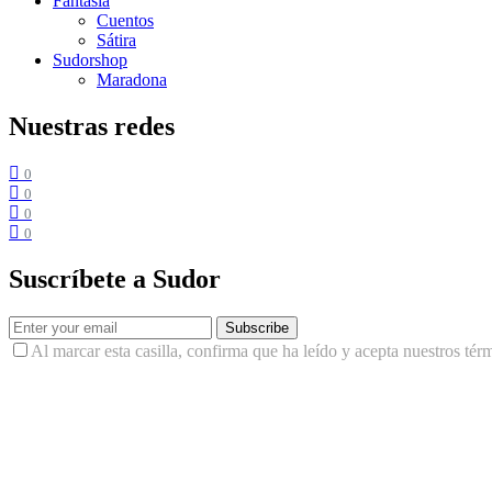
Fantasía
Cuentos
Sátira
Sudorshop
Maradona
Nuestras redes
0
0
0
0
Suscríbete a Sudor
Subscribe
Al marcar esta casilla, confirma que ha leído y acepta nuestros tér