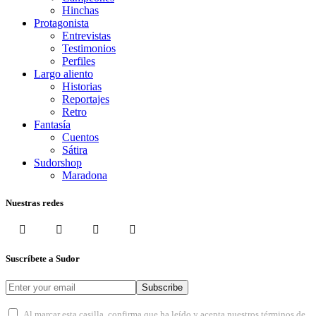
Hinchas
Protagonista
Entrevistas
Testimonios
Perfiles
Largo aliento
Historias
Reportajes
Retro
Fantasía
Cuentos
Sátira
Sudorshop
Maradona
Nuestras redes
Suscríbete a Sudor
Subscribe
Al marcar esta casilla, confirma que ha leído y acepta nuestros términos de