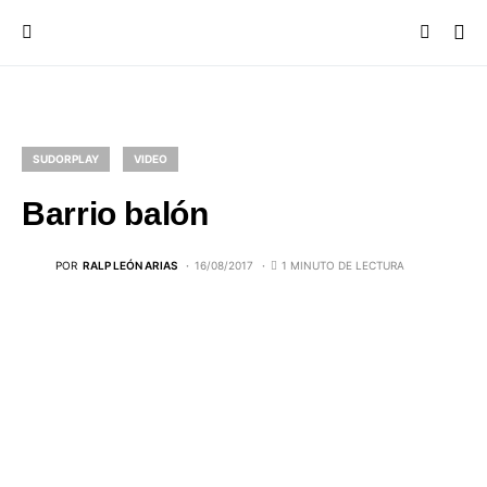
SUDORPLAY
VIDEO
Barrio balón
POR
RALP LEÓN ARIAS
16/08/2017
1 MINUTO DE LECTURA