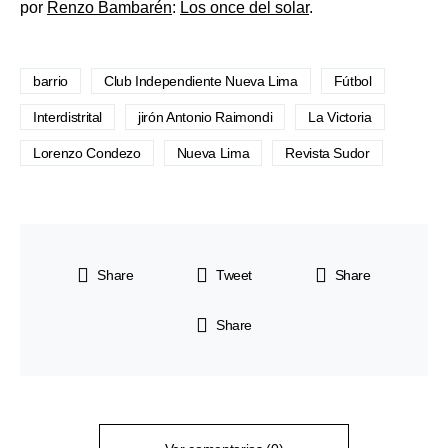
por
Renzo Bambarén
:
Los once del solar
.
barrio
Club Independiente Nueva Lima
Fútbol
Interdistrital
jirón Antonio Raimondi
La Victoria
Lorenzo Condezo
Nueva Lima
Revista Sudor
Share
Tweet
Share
Share