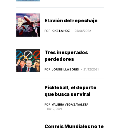
El avión del repechaje
POR
KIKE LA HOZ
25/06/2022
Tres inesperados
perdedores
POR
JORGE ILLA BORIS
21/12/2021
Pickleball, el deporte
que busca ser viral
POR
VALERIA VEGA ZAVALETA
16/12/2021
Con mis Mundiales no te