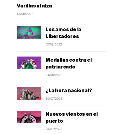
Varillas al alza
13/08/2022
Los amos de la
Libertadores
13/08/2022
Medallas contra el
patriarcado
04/08/2022
¿La hora nacional?
30/07/2022
Nuevos vientos en el
puerto
28/07/2022