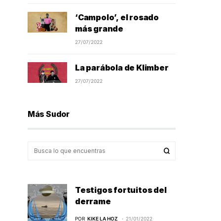
‘Campolo’, el rosado
más grande
27/07/2022
La parábola de Klimber
27/07/2022
Más Sudor
Testigos fortuitos del
derrame
POR
KIKE LA HOZ
21/01/2022