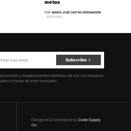
metas
POR
MARÍA JOSÉ CASTRO BERNARDINI
03/12/2021
Subscribe
 que ha leído y acepta nuestros términos de uso con respecto
ados a través de este formulario.
Designed & Developed by
Code Supply
Co.