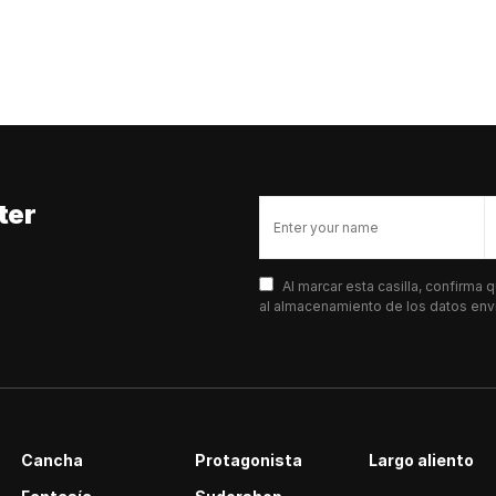
ter
Al marcar esta casilla, confirma
al almacenamiento de los datos envi
Cancha
Protagonista
Largo aliento