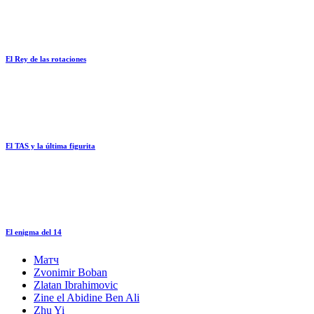
El Rey de las rotaciones
El TAS y la última figurita
El enigma del 14
Матч
Zvonimir Boban
Zlatan Ibrahimovic
Zine el Abidine Ben Ali
Zhu Yi