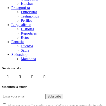
Hinchas
Protagonista
Entrevistas
Testimonios
Perfiles
Largo aliento
Historias
Reportajes
Retro
Fantasía
Cuentos
Sátira
Sudorshop
Maradona
Nuestras redes
Suscríbete a Sudor
Subscribe
Al marcar esta casilla, confirma que ha leído y acepta nuestros términos de