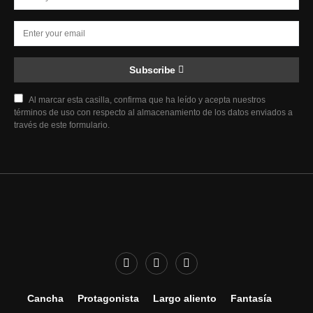
Subscribe
Al marcar esta casilla, confirma que ha leído y acepta nuestros
términos de uso con respecto al almacenamiento de los datos enviados a
través de este formulario.
Cancha
Protagonista
Largo aliento
Fantasía