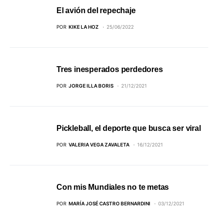
El avión del repechaje
POR
KIKE LA HOZ
25/06/2022
Tres inesperados perdedores
POR
JORGE ILLA BORIS
21/12/2021
Pickleball, el deporte que busca ser viral
POR
VALERIA VEGA ZAVALETA
16/12/2021
Con mis Mundiales no te metas
POR
MARÍA JOSÉ CASTRO BERNARDINI
03/12/2021