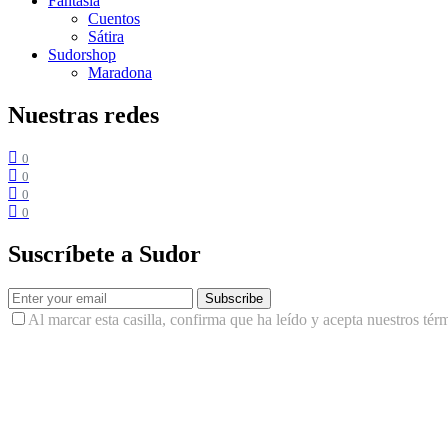
Fantasía
Cuentos
Sátira
Sudorshop
Maradona
Nuestras redes
0
0
0
0
Suscríbete a Sudor
Subscribe
Al marcar esta casilla, confirma que ha leído y acepta nuestros tér