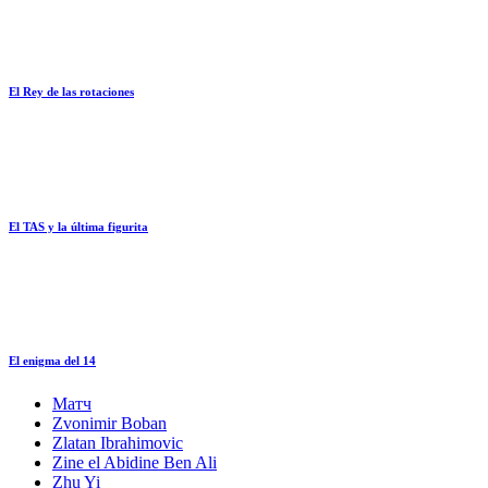
El Rey de las rotaciones
El TAS y la última figurita
El enigma del 14
Матч
Zvonimir Boban
Zlatan Ibrahimovic
Zine el Abidine Ben Ali
Zhu Yi