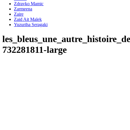
Zdravko Mamic
Zarmeena
Zaire
Zaid Ait Malek
Yuzuriha Seragaki
les_bleus_une_autre_histoire_d
732281811-large