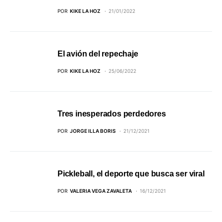
POR
KIKE LA HOZ
21/01/2022
El avión del repechaje
POR
KIKE LA HOZ
25/06/2022
Tres inesperados perdedores
POR
JORGE ILLA BORIS
21/12/2021
Pickleball, el deporte que busca ser viral
POR
VALERIA VEGA ZAVALETA
16/12/2021