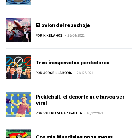
El avión del repechaje
POR
KIKE LA HOZ
25/06/2022
Tres inesperados perdedores
POR
JORGE ILLA BORIS
21/12/2021
Pickleball, el deporte que busca ser
viral
POR
VALERIA VEGA ZAVALETA
16/12/2021
Con mis Mundiales no te metas