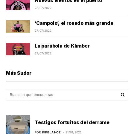
Nuevos vientos en el puerto
28/07/2022
‘Campolo’, el rosado más grande
27/07/2022
La parábola de Klimber
27/07/2022
Más Sudor
Testigos fortuitos del derrame
POR
KIKE LA HOZ
21/01/2022