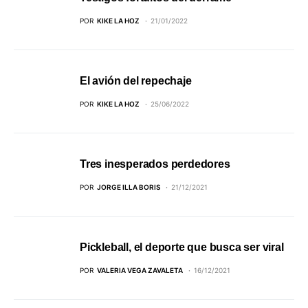
POR
KIKE LA HOZ
21/01/2022
El avión del repechaje
POR
KIKE LA HOZ
25/06/2022
Tres inesperados perdedores
POR
JORGE ILLA BORIS
21/12/2021
Pickleball, el deporte que busca ser viral
POR
VALERIA VEGA ZAVALETA
16/12/2021