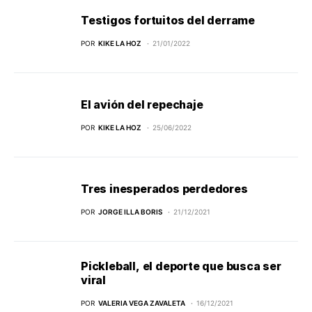
Testigos fortuitos del derrame
POR
KIKE LA HOZ
21/01/2022
El avión del repechaje
POR
KIKE LA HOZ
25/06/2022
Tres inesperados perdedores
POR
JORGE ILLA BORIS
21/12/2021
Pickleball, el deporte que busca ser
viral
POR
VALERIA VEGA ZAVALETA
16/12/2021