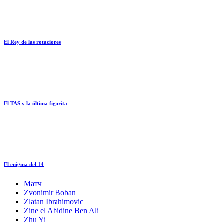
El Rey de las rotaciones
El TAS y la última figurita
El enigma del 14
Матч
Zvonimir Boban
Zlatan Ibrahimovic
Zine el Abidine Ben Ali
Zhu Yi