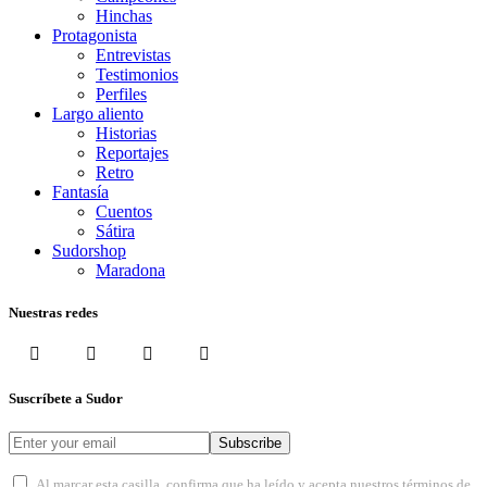
Hinchas
Protagonista
Entrevistas
Testimonios
Perfiles
Largo aliento
Historias
Reportajes
Retro
Fantasía
Cuentos
Sátira
Sudorshop
Maradona
Nuestras redes
Suscríbete a Sudor
Subscribe
Al marcar esta casilla, confirma que ha leído y acepta nuestros términos de