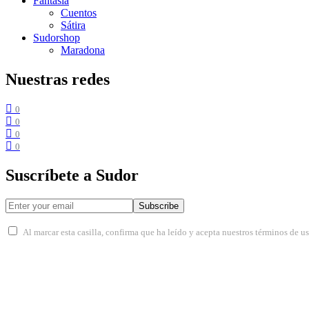
Fantasía
Cuentos
Sátira
Sudorshop
Maradona
Nuestras redes
0
0
0
0
Suscríbete a Sudor
Subscribe
Al marcar esta casilla, confirma que ha leído y acepta nuestros términos de u