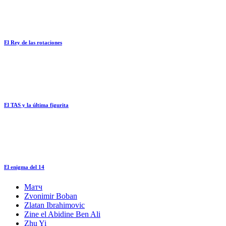
El Rey de las rotaciones
El TAS y la última figurita
El enigma del 14
Матч
Zvonimir Boban
Zlatan Ibrahimovic
Zine el Abidine Ben Ali
Zhu Yi