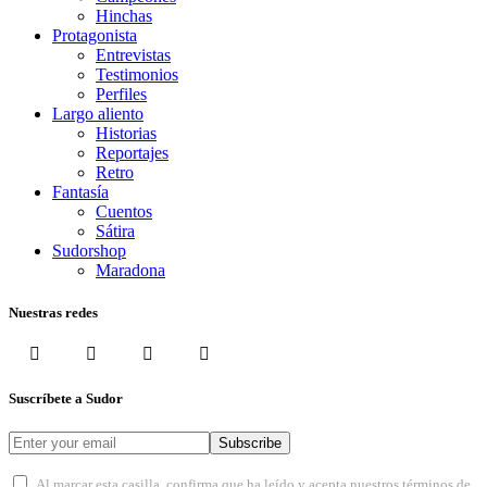
Hinchas
Protagonista
Entrevistas
Testimonios
Perfiles
Largo aliento
Historias
Reportajes
Retro
Fantasía
Cuentos
Sátira
Sudorshop
Maradona
Nuestras redes
Suscríbete a Sudor
Subscribe
Al marcar esta casilla, confirma que ha leído y acepta nuestros términos de