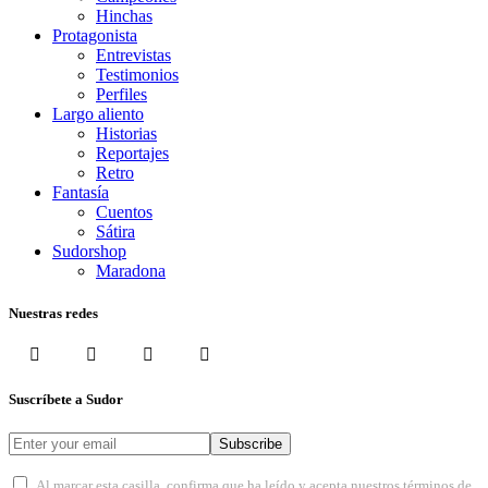
Hinchas
Protagonista
Entrevistas
Testimonios
Perfiles
Largo aliento
Historias
Reportajes
Retro
Fantasía
Cuentos
Sátira
Sudorshop
Maradona
Nuestras redes
Suscríbete a Sudor
Subscribe
Al marcar esta casilla, confirma que ha leído y acepta nuestros términos de