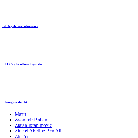
El Rey de las rotaciones
El TAS y la última figurita
El enigma del 14
Матч
Zvonimir Boban
Zlatan Ibrahimovic
Zine el Abidine Ben Ali
Zhu Yi