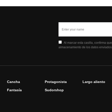
Al marcar esta casilla, confirma qu
almacenamiento de los datos enviados a
Cancha
Protagonista
Largo aliento
Fantasía
Sudorshop