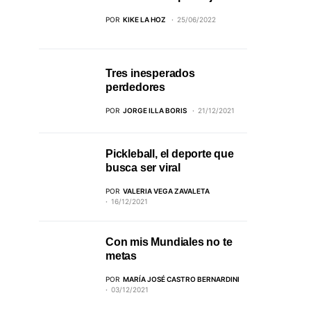
POR
KIKE LA HOZ
25/06/2022
Tres inesperados
perdedores
POR
JORGE ILLA BORIS
21/12/2021
Pickleball, el deporte que
busca ser viral
POR
VALERIA VEGA ZAVALETA
16/12/2021
Con mis Mundiales no te
metas
POR
MARÍA JOSÉ CASTRO BERNARDINI
03/12/2021