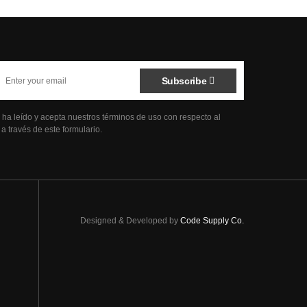
Subscribe
e ha leído y acepta nuestros términos de uso con respecto al
 través de este formulario.
Designed & Developed by
Code Supply Co.