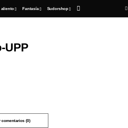
 aliento
Fantasía
Sudorshop
ro-UPP
Ver comentarios (0)