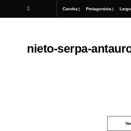
Cancha
Protagonista
Largo
nieto-serpa-antau