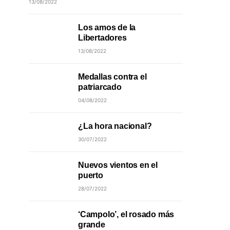
13/08/2022
Los amos de la
Libertadores
13/08/2022
Medallas contra el
patriarcado
04/08/2022
¿La hora nacional?
30/07/2022
Nuevos vientos en el
puerto
28/07/2022
‘Campolo’, el rosado más
grande