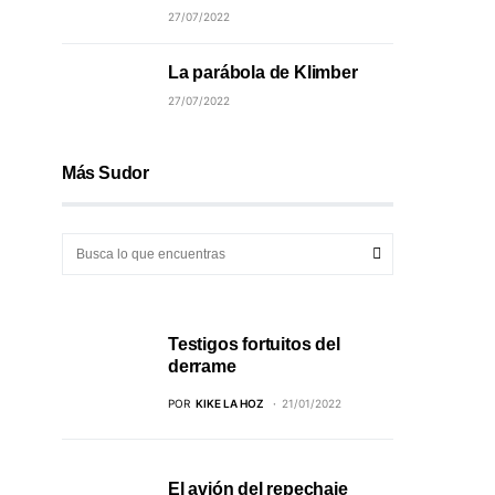
27/07/2022
La parábola de Klimber
27/07/2022
Más Sudor
Testigos fortuitos del
derrame
POR
KIKE LA HOZ
21/01/2022
El avión del repechaje