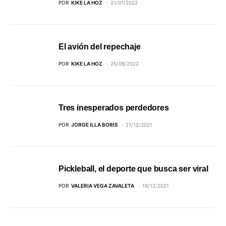
POR
KIKE LA HOZ
21/01/2022
El avión del repechaje
POR
KIKE LA HOZ
25/06/2022
Tres inesperados perdedores
POR
JORGE ILLA BORIS
21/12/2021
Pickleball, el deporte que busca ser viral
POR
VALERIA VEGA ZAVALETA
16/12/2021