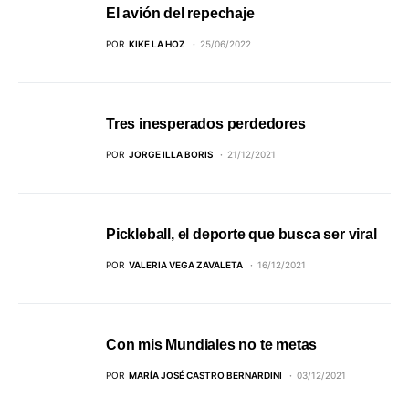
El avión del repechaje
POR
KIKE LA HOZ
25/06/2022
Tres inesperados perdedores
POR
JORGE ILLA BORIS
21/12/2021
Pickleball, el deporte que busca ser viral
POR
VALERIA VEGA ZAVALETA
16/12/2021
Con mis Mundiales no te metas
POR
MARÍA JOSÉ CASTRO BERNARDINI
03/12/2021