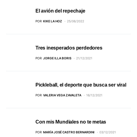
El avión del repechaje
POR
KIKE LA HOZ
25/06/2022
Tres inesperados perdedores
POR
JORGE ILLA BORIS
21/12/2021
Pickleball, el deporte que busca ser viral
POR
VALERIA VEGA ZAVALETA
16/12/2021
Con mis Mundiales no te metas
POR
MARÍA JOSÉ CASTRO BERNARDINI
03/12/2021