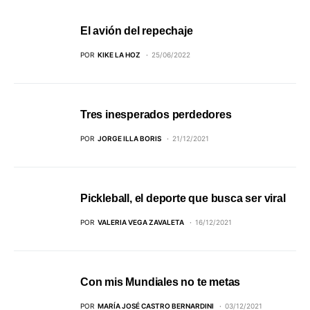
El avión del repechaje
POR
KIKE LA HOZ
25/06/2022
Tres inesperados perdedores
POR
JORGE ILLA BORIS
21/12/2021
Pickleball, el deporte que busca ser viral
POR
VALERIA VEGA ZAVALETA
16/12/2021
Con mis Mundiales no te metas
POR
MARÍA JOSÉ CASTRO BERNARDINI
03/12/2021