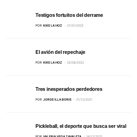
Testigos fortuitos del derrame
POR
KIKE LA HOZ
21/01/2022
El avión del repechaje
POR
KIKE LA HOZ
25/06/2022
Tres inesperados perdedores
POR
JORGE ILLA BORIS
21/12/2021
Pickleball, el deporte que busca ser viral
POR
VALERIA VEGA ZAVALETA
16/12/2021