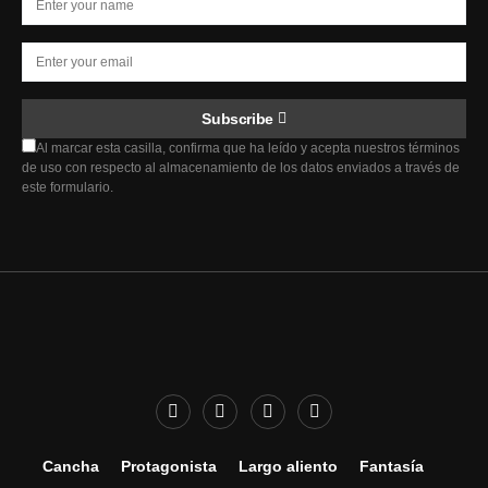
Subscribe
Al marcar esta casilla, confirma que ha leído y acepta nuestros términos
de uso con respecto al almacenamiento de los datos enviados a través de
este formulario.
Cancha
Protagonista
Largo aliento
Fantasía