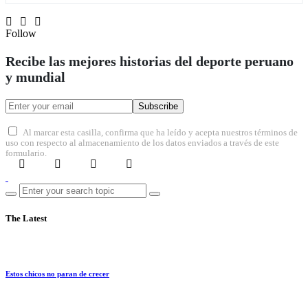
for:
Follow
Recibe las mejores historias del deporte peruano
y mundial
Subscribe
Al marcar esta casilla, confirma que ha leído y acepta nuestros términos de
uso con respecto al almacenamiento de los datos enviados a través de este
formulario.
The Latest
Estos chicos no paran de crecer