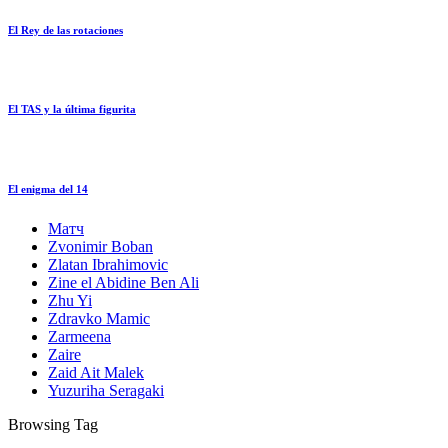
El Rey de las rotaciones
El TAS y la última figurita
El enigma del 14
Матч
Zvonimir Boban
Zlatan Ibrahimovic
Zine el Abidine Ben Ali
Zhu Yi
Zdravko Mamic
Zarmeena
Zaire
Zaid Ait Malek
Yuzuriha Seragaki
Browsing Tag