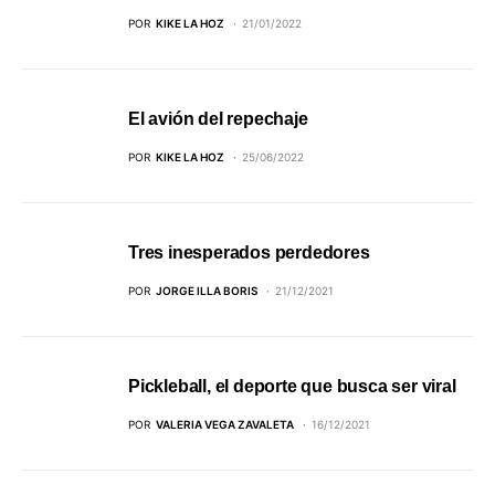
POR
KIKE LA HOZ
21/01/2022
El avión del repechaje
POR
KIKE LA HOZ
25/06/2022
Tres inesperados perdedores
POR
JORGE ILLA BORIS
21/12/2021
Pickleball, el deporte que busca ser viral
POR
VALERIA VEGA ZAVALETA
16/12/2021