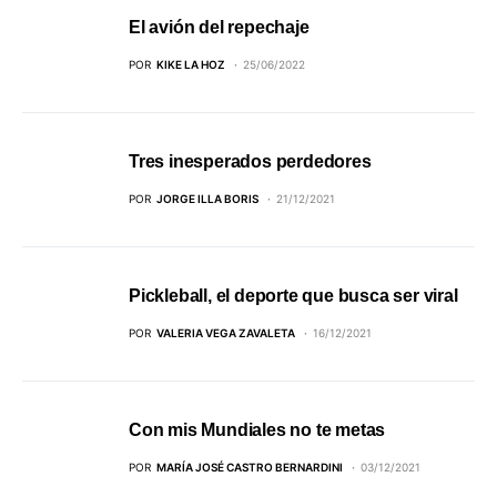
El avión del repechaje
POR
KIKE LA HOZ
25/06/2022
Tres inesperados perdedores
POR
JORGE ILLA BORIS
21/12/2021
Pickleball, el deporte que busca ser viral
POR
VALERIA VEGA ZAVALETA
16/12/2021
Con mis Mundiales no te metas
POR
MARÍA JOSÉ CASTRO BERNARDINI
03/12/2021