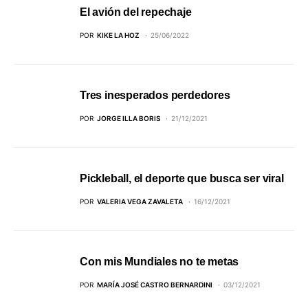
El avión del repechaje
POR
KIKE LA HOZ
25/06/2022
Tres inesperados perdedores
POR
JORGE ILLA BORIS
21/12/2021
Pickleball, el deporte que busca ser viral
POR
VALERIA VEGA ZAVALETA
16/12/2021
Con mis Mundiales no te metas
POR
MARÍA JOSÉ CASTRO BERNARDINI
03/12/2021