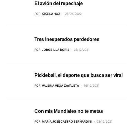
El avión del repechaje
POR
KIKE LA HOZ
25/06/2022
Tres inesperados perdedores
POR
JORGE ILLA BORIS
21/12/2021
Pickleball, el deporte que busca ser viral
POR
VALERIA VEGA ZAVALETA
16/12/2021
Con mis Mundiales no te metas
POR
MARÍA JOSÉ CASTRO BERNARDINI
03/12/2021