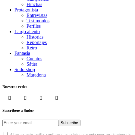
Hinchas
Protagonista
Entrevistas
Testimonios
Perfiles
Largo aliento
Historias
Reportajes
Retro
Fantasía
Cuentos
Sátira
Sudorshop
Maradona
Nuestras redes
Suscríbete a Sudor
Subscribe
Al marcar esta casilla, confirma que ha leído y acepta nuestros términos de