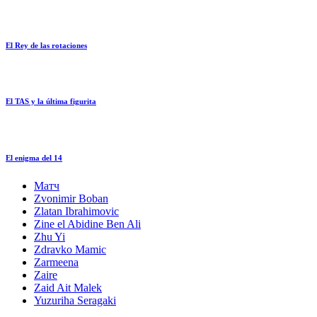
El Rey de las rotaciones
El TAS y la última figurita
El enigma del 14
Матч
Zvonimir Boban
Zlatan Ibrahimovic
Zine el Abidine Ben Ali
Zhu Yi
Zdravko Mamic
Zarmeena
Zaire
Zaid Ait Malek
Yuzuriha Seragaki