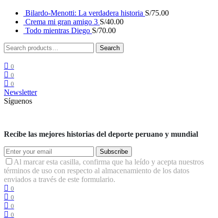
Bilardo-Menotti: La verdadera historia
S/
75.00
Crema mi gran amigo 3
S/
40.00
Todo mientras Diego
S/
70.00
Search
Search
for:
0
0
0
Newsletter
Síguenos
Recibe las mejores historias del deporte peruano y mundial
Subscribe
Al marcar esta casilla, confirma que ha leído y acepta nuestros
términos de uso con respecto al almacenamiento de los datos
enviados a través de este formulario.
0
0
0
0