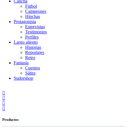
Cancha
Fútbol
Campeones
Hinchas
Protagonista
Entrevistas
Testimonios
Perfiles
Largo aliento
Historias
Reportajes
Retro
Fantasía
Cuentos
Sátira
Sudorshop
Productos