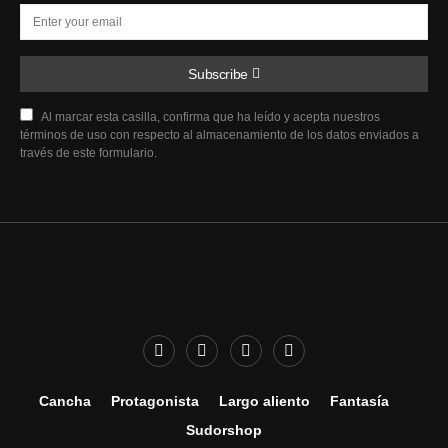
Subscribe
Al marcar esta casilla, confirma que ha leído y acepta nuestros
términos de uso con respecto al almacenamiento de los datos enviados a
través de este formulario.
Cancha
Protagonista
Largo aliento
Fantasía
Sudorshop