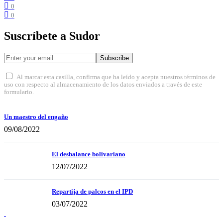
0
0
Suscríbete a Sudor
Subscribe
Al marcar esta casilla, confirma que ha leído y acepta nuestros términos de
uso con respecto al almacenamiento de los datos enviados a través de este
formulario.
Un maestro del engaño
09/08/2022
El desbalance bolivariano
12/07/2022
Repartija de palcos en el IPD
03/07/2022