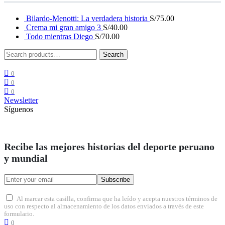
Bilardo-Menotti: La verdadera historia
S/
75.00
Crema mi gran amigo 3
S/
40.00
Todo mientras Diego
S/
70.00
Search
Search
for:
0
0
0
Newsletter
Síguenos
Recibe las mejores historias del deporte peruano
y mundial
Subscribe
Al marcar esta casilla, confirma que ha leído y acepta nuestros términos de
uso con respecto al almacenamiento de los datos enviados a través de este
formulario.
0