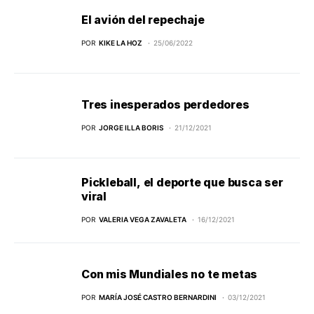
El avión del repechaje
POR
KIKE LA HOZ
25/06/2022
Tres inesperados perdedores
POR
JORGE ILLA BORIS
21/12/2021
Pickleball, el deporte que busca ser
viral
POR
VALERIA VEGA ZAVALETA
16/12/2021
Con mis Mundiales no te metas
POR
MARÍA JOSÉ CASTRO BERNARDINI
03/12/2021