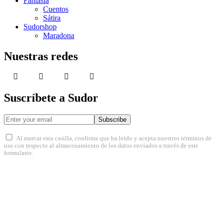
Fantasía
Cuentos
Sátira
Sudorshop
Maradona
Nuestras redes
Suscríbete a Sudor
Subscribe
Al marcar esta casilla, confirma que ha leído y acepta nuestros términos de
uso con respecto al almacenamiento de los datos enviados a través de este
formulario.