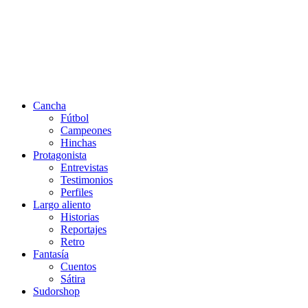
Cancha
Fútbol
Campeones
Hinchas
Protagonista
Entrevistas
Testimonios
Perfiles
Largo aliento
Historias
Reportajes
Retro
Fantasía
Cuentos
Sátira
Sudorshop