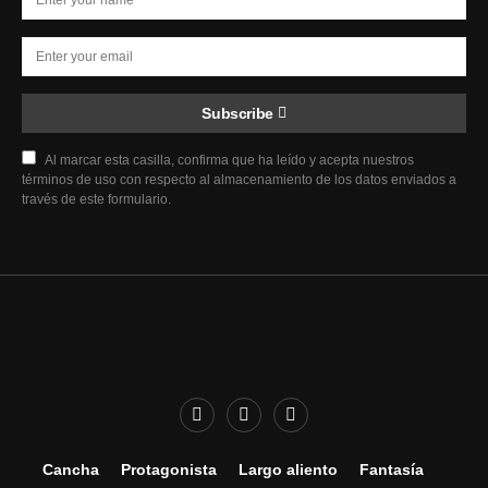
Subscribe
Al marcar esta casilla, confirma que ha leído y acepta nuestros
términos de uso con respecto al almacenamiento de los datos enviados a
través de este formulario.
Cancha
Protagonista
Largo aliento
Fantasía